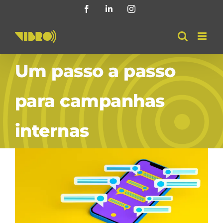
Skip
Facebook
LinkedIn
Instagram
to
content
Um passo a passo
para campanhas
internas