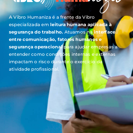
A Vibro Humaniza é a frente da Vibro
especializada em
leitura humana aplicada à
segurança do trabalho.
Atuamos na
interface
entre comunicação, fatores humanos e
segurança operacional
para ajudar empresas a
entender como condições internas e externas
impactam o risco durante o exercício da
atividade profissional.