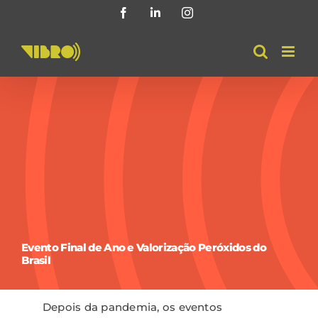
Skip
Facebook
LinkedIn
Instagram
to
content
Evento Final de Ano e Valorização Peróxidos do
Brasil
Depois da pandemia, os eventos