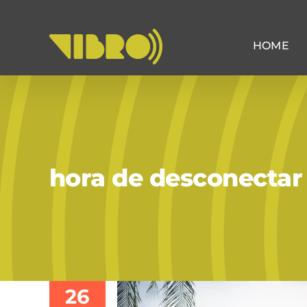
Skip
to
content
HOME
hora de desconectar
26