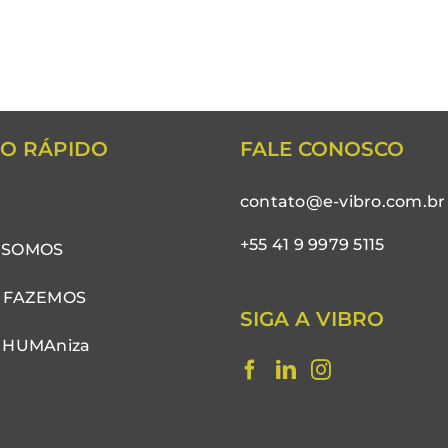
O RÁPIDO
FALE CONOSCO
contato@e-vibro.com.br
+55 41 9 9979 5115
 SOMOS
 FAZEMOS
SIGA A VIBRO
 HUMAniza